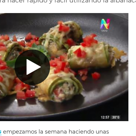
ra hacer rápido y fácil utilizando la albahac
s
empezamos la semana haciendo unas