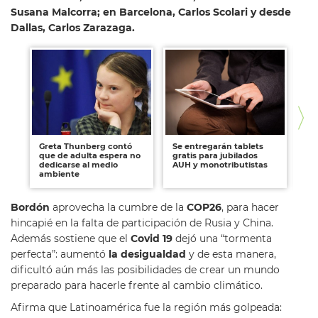
Susana Malcorra; en Barcelona, Carlos Scolari y desde
Dallas, Carlos Zarazaga.
Greta Thunberg contó
Se entregarán tablets
EE
que de adulta espera no
gratis para jubilados
su
dedicarse al medio
AUH y monotributistas
ob
ambiente
Bordón
aprovecha la cumbre de la
COP26
, para hacer
hincapié en la falta de participación de Rusia y China.
Además sostiene que el
Covid 19
dejó una “tormenta
perfecta”: aumentó
la desigualdad
y de esta manera,
dificultó aún más las posibilidades de crear un mundo
preparado para hacerle frente al cambio climático.
Afirma que Latinoamérica fue la región más golpeada: