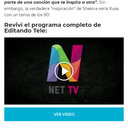
parte de una canción que te inspira a otra”
.
Sin
embargo, la verdadera “inspiración” de Shakira sería Xuxa
con un tema de los 90′.
Reviví el programa completo de
Editando Tele:
VER VIDEO