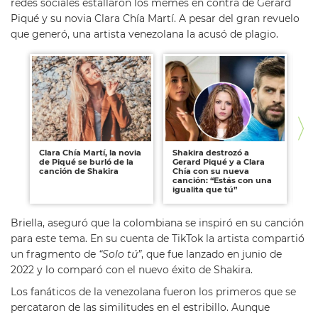
redes sociales estallaron los memes en contra de Gerard
Piqué y su novia Clara Chía Martí. A pesar del gran revuelo
que generó, una artista venezolana la acusó de plagio.
Clara Chía Martí, la novia
Shakira destrozó a
Ses
de Piqué se burló de la
Gerard Piqué y a Clara
Ha
canción de Shakira
Chía con su nueva
de
canción: “Estás con una
igualita que tú”
Briella, aseguró que la colombiana se inspiró en su canción
para este tema. En su cuenta de TikTok la artista compartió
un fragmento de
“Solo tú”
, que fue lanzado en junio de
2022 y lo comparó con el nuevo éxito de Shakira.
Los fanáticos de la venezolana fueron los primeros que se
percataron de las similitudes en el estribillo. Aunque