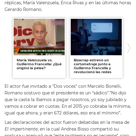
réplicas, María Valenzuela, Erica Rivas y en las últimas horas
Gerardo Romano.
María Valenzuela vs.
Bizarrap estrenó un
Ta
Guillermo Francella: ¿Qué
cortometraje junto a
ar
originó la pelea?
Guillermo Francella y
de
revolucionó las redes
fu
El actor fue invitado a “Dos voces” con Marcelo Bonelli,
Romano sostuvo que el presidente es un “sádico”.”No dijo
que la casta la íbamos a pagar nosotros, yo soy jubilado y
vamos a cobrar en cuotas. En el 2015 yo cobraba la mínima,
igual que ahora, y eran 672 dólares, eso era el mínimo”.
Las declaraciones del actor fueron debatidas en la mesa de
El impertinente
, en la cual Andrea Bisso compartió su
postura y aseguró que “este problema no es reciente”, sino