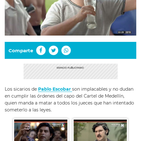
Comparte
Los sicarios de
Pablo Escobar
son implacables y no dudan
en cumplir las órdenes del capo del Cartel de Medellín,
quien manda a matar a todos los jueces que han intentado
someterlo a las leyes.