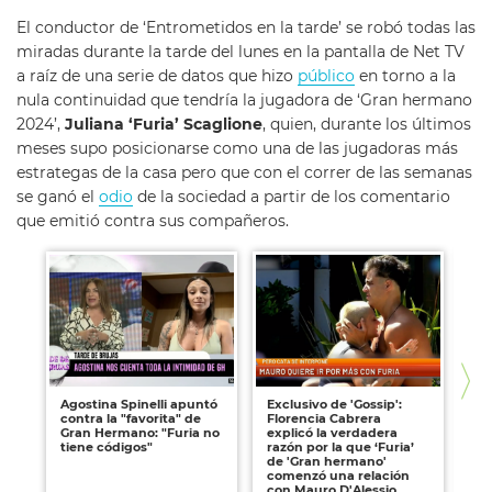
El conductor de ‘Entrometidos en la tarde’ se robó todas las
miradas durante la tarde del lunes en la pantalla de Net TV
a raíz de una serie de datos que hizo
público
en torno a la
nula continuidad que tendría la jugadora de ‘Gran hermano
2024’,
Juliana ‘Furia’ Scaglione
, quien, durante los últimos
meses supo posicionarse como una de las jugadoras más
estrategas de la casa pero que con el correr de las semanas
se ganó el
odio
de la sociedad a partir de los comentario
que emitió contra sus compañeros.
Agostina Spinelli apuntó
Exclusivo de 'Gossip':
Ex
contra la "favorita" de
Florencia Cabrera
'E
Gran Hermano: "Furia no
explicó la verdadera
Us
tiene códigos"
razón por la que ‘Furia’
'F
de 'Gran hermano'
he
comenzó una relación
con Mauro D'Alessio