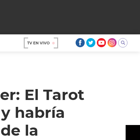
TV EN VIVO
AR
r: El Tarot
 y habría
de la
OS
A