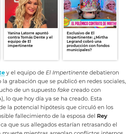
Yanina Latorre apuntó
Exclusivo de El
contra Tomás Dente y el
Impertinente: ¿Mirtha
equipo de El
Legrand cobró una
impertinente
producción con fondos
municipales?
te
y el equipo de
El Impertinente
debatieron
no la grabación que se publicó en redes sociales,
mucho de un supuesto
fake
creado con
IA), lo que hoy día ya se ha creado. Esta
de la potencial hipótesis que circuló en los
osible fallecimiento de la esposa del
Rey
ndica que sus allegados estarían retrasando el
 muerte mientras arreglan conflictos internos.