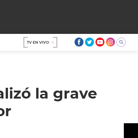
TV EN VIVO
AR
lizó la grave
or
OS
A