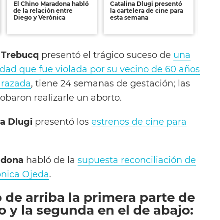
El Chino Maradona habló
Catalina Dlugi presentó
Auto
de la relación entre
la cartelera de cine para
una 
Diego y Verónica
esta semana
que 
 Trebucq
presentó el trágico suceso de
una
dad que fue violada por su vecino de 60 años
arazada
, tiene 24 semanas de gestación; las
obaron realizarle un aborto.
na Dlugi
presentó los
estrenos de cine para
adona
habló de la
supuesta reconciliación de
nica Ojeda
.
o de arriba la primera parte de
 y la segunda en el de abajo: