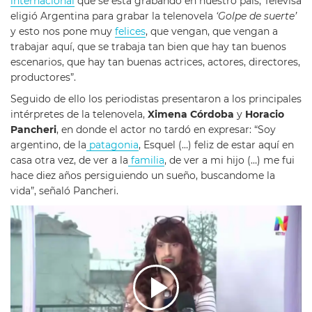
internacional
que se está grabando en nuestro país, Televisa
eligió Argentina para grabar la telenovela
‘Golpe de suerte’
y esto nos pone muy
felices
, que vengan, que vengan a
trabajar aquí, que se trabaja tan bien que hay tan buenos
escenarios, que hay tan buenas actrices, actores, directores,
productores”.
Seguido de ello los periodistas presentaron a los principales
intérpretes de la telenovela,
Ximena Córdoba
y
Horacio
Pancheri
, en donde el actor no tardó en expresar: “Soy
argentino, de la
patagonia
, Esquel (…) feliz de estar aquí en
casa otra vez, de ver a la
familia
, de ver a mi hijo (…) me fui
hace diez años persiguiendo un sueño, buscandome la
vida”, señaló Pancheri.