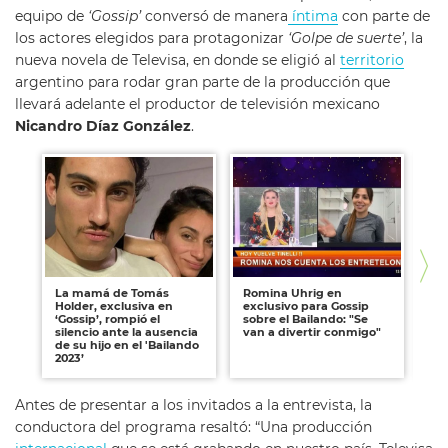
equipo de
‘Gossip’
conversó de manera
íntima
con parte de
los actores elegidos para protagonizar
‘Golpe de suerte’
, la
nueva novela de Televisa, en donde se eligió al
territorio
argentino para rodar gran parte de la producción que
llevará adelante el productor de televisión mexicano
Nicandro Díaz González
.
La mamá de Tomás
Romina Uhrig en
Mu
Holder, exclusiva en
exclusivo para Gossip
Pa
‘Gossip’, rompió el
sobre el Bailando: "Se
re
silencio ante la ausencia
van a divertir conmigo"
y e
de su hijo en el 'Bailando
Go
2023’
Antes de presentar a los invitados a la entrevista, la
conductora del programa resaltó: “Una producción