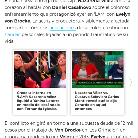
En una nueva entrega de ‘Gossip’,
Nazarena Vélez
abrió su
corazón al hablar con
Daniel Casalnovo
sobre el doloroso
enfrentamiento que protagonizó ayer en ‘LAM’ con
Evelyn
von Brocke
. La actriz y productora, visiblemente afectada,
compartió cómo las
acusaciones
de su colega reabrieron
heridas
personales ligadas a un período traumático de su
vida.
Crece la interna en
Nazarena Vélez vs.
Na
‘LAM’: Nazarena Vélez
Gustavo Sofovich: Carlos
Sa
liquidó a Yanina Latorre
Monti reveló qué le dijo
es
en medio del escándalo
Gerardo en aquel
al
con Fernanda Iglesias
entonces
Ve
El conflicto en giró en torno a una supuesta deuda de 12 mil
pesos por el trabajo de
Von Brocke
en ‘Los Grimaldi’, un
programa producido por
Vélez
en 2013.
Evelyn
afirmó que