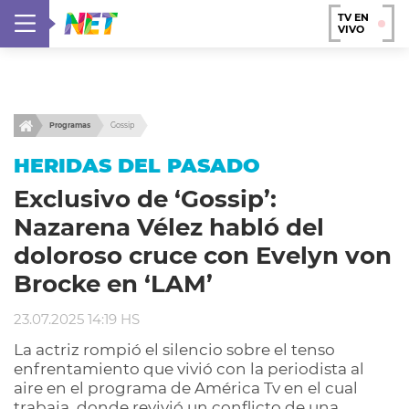
TV EN
VIVO
Programas
Gossip
HERIDAS DEL PASADO
Exclusivo de ‘Gossip’:
Nazarena Vélez habló del
doloroso cruce con Evelyn von
Brocke en ‘LAM’
23.07.2025 14:19 HS
La actriz rompió el silencio sobre el tenso
enfrentamiento que vivió con la periodista al
aire en el programa de América Tv en el cual
trabaja, donde revivió un conflicto de una