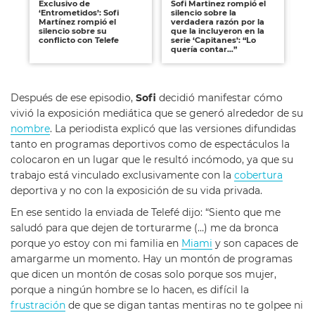
Exclusivo de
Sofi Martinez rompió el
So
‘Entrometidos’: Sofi
silencio sobre la
pr
Martínez rompió el
verdadera razón por la
pr
silencio sobre su
que la incluyeron en la
co
conflicto con Telefe
serie ‘Capitanes’: “Lo
jus
quería contar…”
Después de ese episodio,
Sofi
decidió manifestar cómo
vivió la exposición mediática que se generó alrededor de su
nombre
. La periodista explicó que las versiones difundidas
tanto en programas deportivos como de espectáculos la
colocaron en un lugar que le resultó incómodo, ya que su
trabajo está vinculado exclusivamente con la
cobertura
deportiva y no con la exposición de su vida privada.
En ese sentido la enviada de Telefé dijo: “Siento que me
saludó para que dejen de torturarme (…) me da bronca
porque yo estoy con mi familia en
Miami
y son capaces de
amargarme un momento. Hay un montón de programas
que dicen un montón de cosas solo porque sos mujer,
porque a ningún hombre se lo hacen, es difícil la
frustración
de que se digan tantas mentiras no te golpee ni