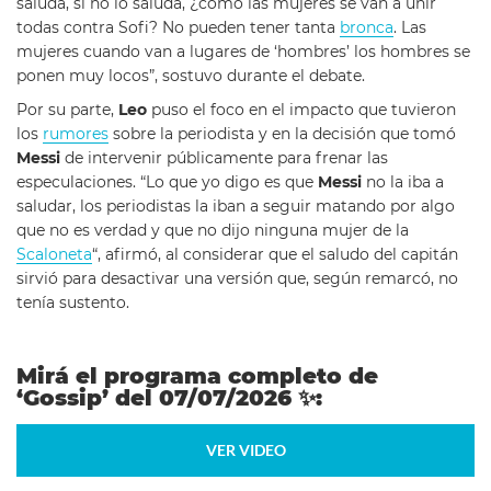
saluda, si no lo saluda, ¿cómo las mujeres se van a unir
todas contra Sofi? No pueden tener tanta
bronca
. Las
mujeres cuando van a lugares de ‘hombres’ los hombres se
ponen muy locos”, sostuvo durante el debate.
Por su parte,
Leo
puso el foco en el impacto que tuvieron
los
rumores
sobre la periodista y en la decisión que tomó
Messi
de intervenir públicamente para frenar las
especulaciones. “Lo que yo digo es que
Messi
no la iba a
saludar, los periodistas la iban a seguir matando por algo
que no es verdad y que no dijo ninguna mujer de la
Scaloneta
“, afirmó, al considerar que el saludo del capitán
sirvió para desactivar una versión que, según remarcó, no
tenía sustento.
Mirá el programa completo de
‘Gossip’ del 07/07/2026
✨
:
VER VIDEO