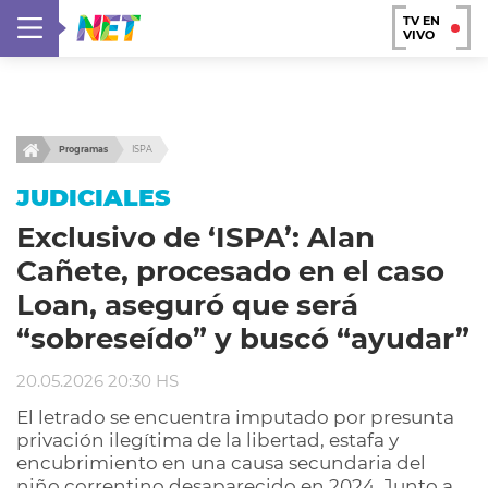
TV EN
VIVO
Programas
ISPA
JUDICIALES
Exclusivo de ‘ISPA’: Alan
Cañete, procesado en el caso
Loan, aseguró que será
“sobreseído” y buscó “ayudar”
20.05.2026 20:30 HS
El letrado se encuentra imputado por presunta
privación ilegítima de la libertad, estafa y
encubrimiento en una causa secundaria del
niño correntino desaparecido en 2024. Junto a