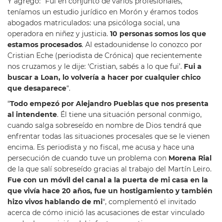
Y agregó: “Fui en conjunto de varios profesionales,
teníamos un estudio jurídico en Morón y éramos todos
abogados matriculados: una psicóloga social, una
operadora en niñez y justicia.
10 personas somos los que
estamos procesados
. Al estadounidense lo conozco por
Cristian Eche (periodista de Crónica) que recientemente
nos cruzamos y le dije: ‘Cristian, sabés a lo que fui’.
Fui a
buscar a Loan, lo volvería a hacer por cualquier chico
que desaparece
“.
“
Todo empezó por Alejandro Pueblas que nos presenta
al intendente
. Él tiene una situación personal conmigo,
cuando salga sobreseído en nombre de Dios tendrá que
enfrentar todas las situaciones procesales que se le vienen
encima. Es periodista y no fiscal, me acusa y hace una
persecución de cuando tuve un problema con
Morena Rial
de la que salí sobreseído gracias al trabajo del Martín Leiro.
Fue con un móvil del canal a la puerta de mi casa en la
que vivía hace 20 años, fue un hostigamiento y también
hizo vivos hablando de mi
“, complementó el invitado
acerca de cómo inició las acusaciones de estar vinculado