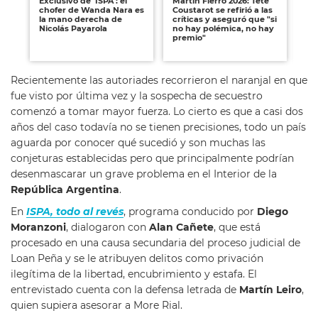
Exclusivo de 'ISPA': el
Martín Fierro 2026: Teté
Exc
chofer de Wanda Nara es
Coustarot se refirió a las
Em
la mano derecha de
críticas y aseguró que "si
as
Nicolás Payarola
no hay polémica, no hay
"h
premio"
co
Le
Recientemente las autoriades recorrieron el naranjal en que
fue visto por última vez y la sospecha de secuestro
comenzó a tomar mayor fuerza. Lo cierto es que a casi dos
años del caso todavía no se tienen precisiones, todo un país
aguarda por conocer qué sucedió y son muchas las
conjeturas establecidas pero que principalmente podrían
desenmascarar un grave problema en el Interior de la
República Argentina
.
En
ISPA, todo al revés
, programa conducido por
Diego
Moranzoni
, dialogaron con
Alan Cañete
, que está
procesado en una causa secundaria del proceso judicial de
Loan Peña y se le atribuyen delitos como privación
ilegítima de la libertad, encubrimiento y estafa. El
entrevistado cuenta con la defensa letrada de
Martín Leiro
,
quien supiera asesorar a More Rial.