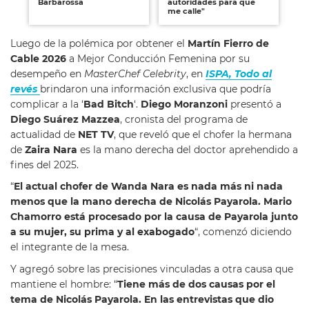
Barbarossa
autoridades para que
dí
me calle"
Luego de la polémica por obtener el
Martín Fierro de
Cable 2026
a Mejor Conducción Femenina por su
desempeño en
MasterChef Celebrity
, en
ISPA, Todo al
revés
brindaron una información exclusiva que podría
complicar a la ‘
Bad Bitch
‘.
Diego Moranzoni
presentó a
Diego Suárez
Mazzea
, cronista del programa de
actualidad de
NET TV
, que reveló que el chofer la hermana
de
Zaira Nara
es la mano derecha del doctor aprehendido a
fines del 2025.
“
El actual chofer de Wanda Nara es nada más ni nada
menos que la mano derecha de Nicolás Payarola. Mario
Chamorro está procesado por la causa de Payarola junto
a su mujer, su prima y al exabogado
“, comenzó diciendo
el integrante de la mesa.
Y agregó sobre las precisiones vinculadas a otra causa que
mantiene el hombre: “
Tiene más de dos causas por el
tema de Nicolás Payarola. En las entrevistas que dio