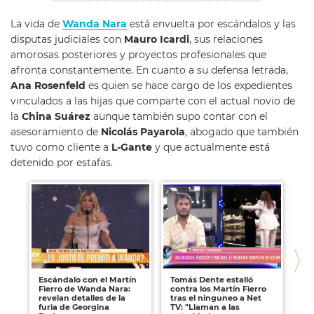
La vida de
Wanda Nara
está envuelta por escándalos y las
disputas judiciales con
Mauro Icardi
, sus relaciones
amorosas posteriores y proyectos profesionales que
afronta constantemente. En cuanto a su defensa letrada,
Ana Rosenfeld
es quien se hace cargo de los expedientes
vinculados a las hijas que comparte con el actual novio de
la
China
Suárez
aunque también supo contar con el
asesoramiento de
Nicolás Payarola
, abogado que también
tuvo como cliente a
L-Gante
y que actualmente está
detenido por estafas.
Escándalo con el Martín
Tomás Dente estalló
Ro
Fierro de Wanda Nara:
contra los Martín Fierro
an
revelan detalles de la
tras el ninguneo a Net
tel
furia de Georgina
TV: "Llaman a las
los