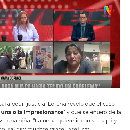
ara pedir justicia, Lorena reveló que el caso
 una olla impresionante
” y que se enteró de la
ive una niña. “La nena quiere ir con su papá y
do, así hay muchos casos”, sostuvo.