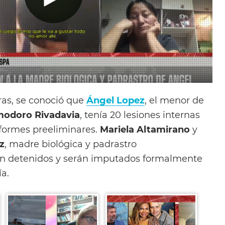
ras, se conoció que
Ángel Lopez
, el menor de
odoro Rivadavia
, tenía 20 lesiones internas
nformes preeliminares.
Mariela
Altamirano
y
z
, madre biológica y padrastro
on detenidos y serán imputados formalmente
ía.