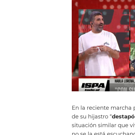
En la reciente marcha p
de su hijastro “
destapó
situación similar que v
no se la está escuchan