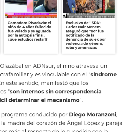
Comodoro Rivadavia: el
Exclusivo de 'ISPA':
niño de 4 años fallecido
Carlos Nair Menem
fue velado y se aguarda
aseguró que "no" fue
por la autopsia final,
notificado de la
¿qué estudios restan?
denuncia de su ex por
violencia de género,
robo y amenazas
n Olazábal en ADNsur, el niño atravesa un
trafamiliar y es vinculable con el “
síndrome
 En este sentido, manifestó que los
os “
son internos sin correspondencia
fícil determinar el mecanismo
“.
, programa conducido por
Diego Moranzoni
,
, la madre del corazón de Ángel López y pareja
cer más al respecto de lo sucedido con la