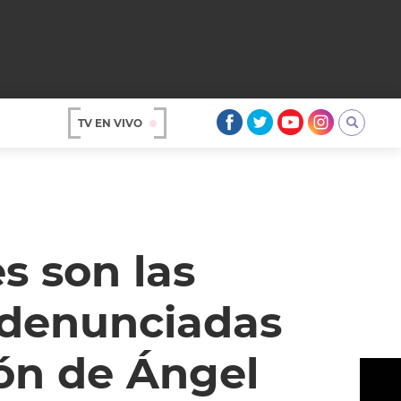
TV EN VIVO
AR
s son las
 denunciadas
ión de Ángel
OS
A