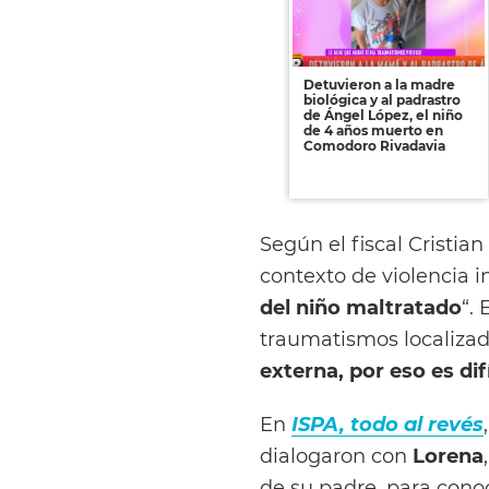
Detuvieron a la madre
biológica y al padrastro
de Ángel López, el niño
de 4 años muerto en
Comodoro Rivadavia
Según el fiscal Cristia
contexto de violencia in
del niño maltratado
“.
traumatismos localizad
externa, por eso es di
En
ISPA, todo al revés
dialogaron con
Lorena
de su padre, para cono