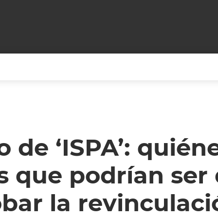
+CARAS
CINE NET
HAIR RECOVERY
TODOS PODEMOS VIAJ
LOS CIELOS
GOSSIP
PARES DE COMEDIA
o de ‘ISPA’: quiéne
X ARGENTINA
ENTROMETIDOS EN LA TELE
FIESTAS ARGENTINAS
s que podrían ser
TV
ENTRE NOS
BELLEZA FASHION
OCIOS
MODO FONTEVECCHIA
FULL FACE TV
bar la revinculac
RA UN CAMBIO
PERIODISMO PURO
DESAFÍO 10 AÑOS MEN
REPERFILAR
AGENDA CORPORATIV