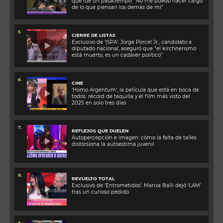
que fue un pasatiempo: “No me puedo hacer cargo
de lo que piensan los demás de mi”
5.
CIERRE DE LISTAS
Exclusivo de ‘ISPA’: Jorge Porcel Jr., candidato a
diputado nacional, aseguró que “el kirchnerismo
está muerto, es un cadáver político”
6.
CINE
‘Homo Argentum’, la película que está en boca de
todos: récord de taquilla y el film más visto del
2025 en solo tres días
7.
REFLEJOS QUE DUELEN
Autopercepción e imagen: cómo la falta de talles
distorsiona la autoestima juvenil
8.
REVUELTO TOTAL
Exclusivo de ‘Entrometidos’: Marixa Balli dejó ‘LAM’
tras un curioso pedido
9.