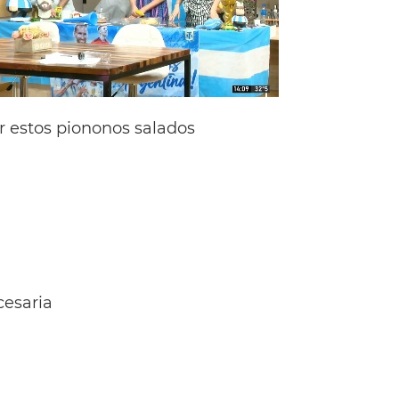
r estos piononos salados
esaria