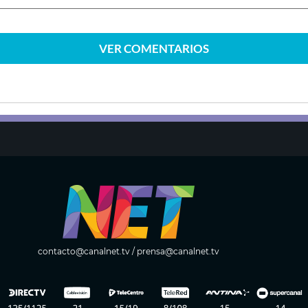
VER
COMENTARIOS
contacto@canalnet.tv
/
prensa@canalnet.tv