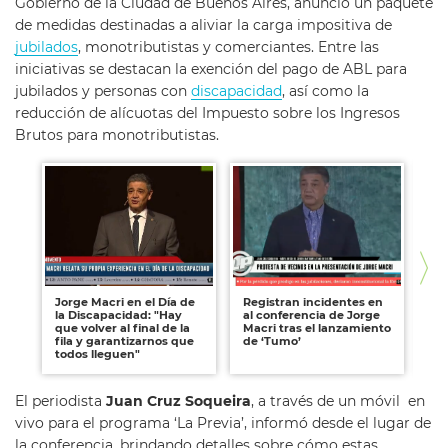
Gobierno de la Ciudad de Buenos Aires, anunció un paquete
de medidas destinadas a aliviar la carga impositiva de
jubilados
, monotributistas y comerciantes. Entre las
iniciativas se destacan la exención del pago de ABL para
jubilados y personas con
discapacidad
, así como la
reducción de alícuotas del Impuesto sobre los Ingresos
Brutos para monotributistas.
Jorge Macri en el Día de
Registran incidentes en
De
la Discapacidad: "Hay
al conferencia de Jorge
a 
que volver al final de la
Macri tras el lanzamiento
pr
fila y garantizarnos que
de ‘Tumo’
mo
todos lleguen"
se
El periodista
Juan Cruz Soqueira
, a través de un móvil en
vivo para el programa ‘La Previa’, informó desde el lugar de
la conferencia, brindando detalles sobre cómo estas