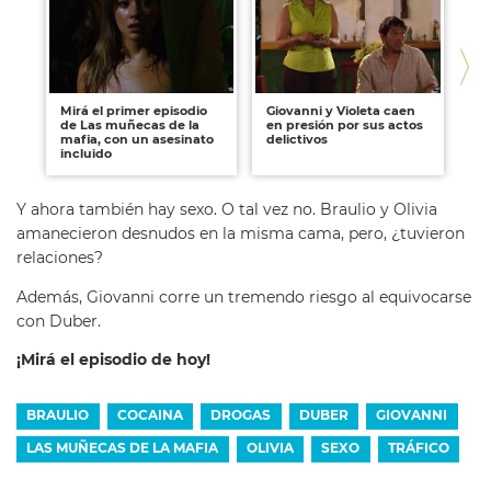
Mirá el primer episodio
Giovanni y Violeta caen
Pa
de Las muñecas de la
en presión por sus actos
po
mafia, con un asesinato
delictivos
Br
incluido
dr
Y ahora también hay sexo. O tal vez no. Braulio y Olivia
amanecieron desnudos en la misma cama, pero, ¿tuvieron
relaciones?
Además, Giovanni corre un tremendo riesgo al equivocarse
con Duber.
¡Mirá el episodio de hoy!
BRAULIO
COCAINA
DROGAS
DUBER
GIOVANNI
LAS MUÑECAS DE LA MAFIA
OLIVIA
SEXO
TRÁFICO