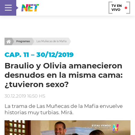
TV EN
VIVO
Programas
Las Muñecas de la Mafia
CAP. 11 – 30/12/2019
Braulio y Olivia amanecieron
desnudos en la misma cama:
¿tuvieron sexo?
30.12.2019 16:50 HS
La trama de Las Muñecas de la Mafia envuelve
historias muy turbias. Mirá.