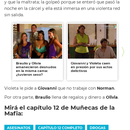
y que la maltrata; la golpeó porque se enteró que pasó la
noche en la cárcel y ella está inmersa en una violenta red
sin salida.
Braulio y Olivia
Giovanni y Violeta caen
Pa
amanecieron desnudos
en presión por sus actos
po
en la misma cama:
delictivos
Br
¿tuvieron sexo?
dr
Violeta le pide a
Giovanni
que no trabaje con
Norman
.
Por otra parte,
Braulio
llena de regalos y dinero a
Olivia
.
Mirá el capítulo 12 de Muñecas de la
Mafia:
ASESINATOS
CAPÍTULO 12 COMPLETO
DROGAS