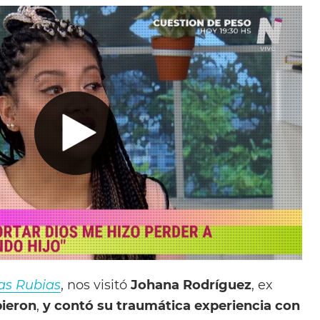
as Rubias
, nos visitó
Johana Rodríguez
, ex
ieron
,
y
contó su traumática experiencia con