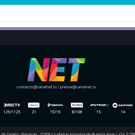
contacto@canalnet.tv
/
prensa@canalnet.tv
ito de Diseño, Barracas - (1289) Ciudad Autónoma de Buenos Aires | +54 11 5