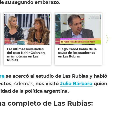
 de su segundo embarazo
.
Las últimas novedades
Diego Cabot habló de la
La m
del caso Nahir Galarza y
causa de los cuadernos
cono
más noticias en Las
en Las Rubias
Rub
Rubias
ire
se acercó al estudio de Las Rubias y habló
ectos
. Además,
nos visitó
Julio Bárbaro
quien
idad de la política argentina.
ma completo de Las Rubias: