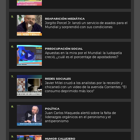
5.
REAPARICIÓN MEDIÁTICA
Jorgito Porcel Jr. lanzó un servicio de asados para el
Mundial y sorprendió con sus condiciones
6.
PREOCUPACIÓN SOCIAL
Apuestas en la mira por el Mundial: la ludopatía
creció, ¿cuál es el porcentaje de apostadores?
7.
REDES SOCIALES
Javier Milei cruzó a los analistas por la recesión y
chicaneó con un video de la avenida Corrientes: “El
consumo deprimido más loco”
8.
POLÍTICA
Juan Carlos Maqueda alertó sobre la falta de
liderazgos orgánicos en el peronismo y el
antiperonismo
9.
HUMOR CALLEJERO