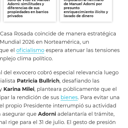
Adorni: similitudes y
de Manuel Adorni por
diferencias de sus
presunto
propiedades en barrios
enriquecimiento ilícito y
privados
lavado de dinero
a Casa Rosada coincide de manera estratégica
el Mundial 2026 en Norteamérica, un
que el
oficialismo
espera atenuar las tensiones
mplejo clima político.
l del exvocero cobró especial relevancia luego
ialista
Patricia Bullrich
, desafiando las
y
Karina Milei
, planteara públicamente que el
ipar la rendición de sus
bienes
. Para evitar una
 el propio Presidente interrumpió su actividad
a asegurar que
Adorni
adelantaría el trámite,
l rige para el 31 de julio. El gesto de presión