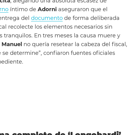
cita
, alegando una absoluta escasez de
rno
íntimo de
Adorni
aseguraron que el
entrega del
documento
de forma deliberada
scal recolecte los elementos necesarios sin
s tranquilos. En tres meses la causa muere y
;
Manuel
no quería resetear la cabeza del fiscal,
 se determine”, confiaron fuentes oficiales
pediente.
ma completo de ‘Longobardi’