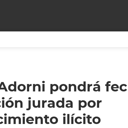
+CARAS
CINE NET
HAIR RECOVERY
TODOS PODEMOS VIAJ
LOS CIELOS
GOSSIP
PARES DE COMEDIA
Adorni pondrá fec
X ARGENTINA
ENTROMETIDOS EN LA TELE
FIESTAS ARGENTINAS
ión jurada por
TV
ENTRE NOS
BELLEZA FASHION
OCIOS
MODO FONTEVECCHIA
FULL FACE TV
imiento ilícito
RA UN CAMBIO
PERIODISMO PURO
DESAFÍO 10 AÑOS MEN
REPERFILAR
AGENDA CORPORATIV