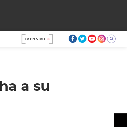
TV EN VIVO
AR
ha a su
OS
A