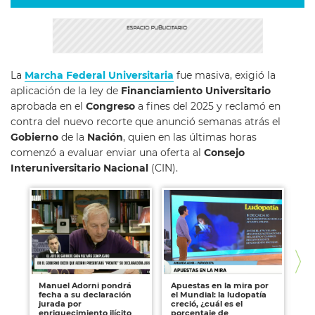
La
Marcha Federal Universitaria
fue masiva, exigió la
aplicación de la ley de
Financiamiento Universitario
aprobada en el
Congreso
a fines del 2025 y reclamó en
contra del nuevo recorte que anunció semanas atrás el
Gobierno
de la
Nación
, quien en las últimas horas
comenzó a evaluar enviar una oferta al
Consejo
Interuniversitario Nacional
(CIN).
Manuel Adorni pondrá
Apuestas en la mira por
Ju
fecha a su declaración
el Mundial: la ludopatía
ale
jurada por
creció, ¿cuál es el
li
enriquecimiento ilícito
porcentaje de
el