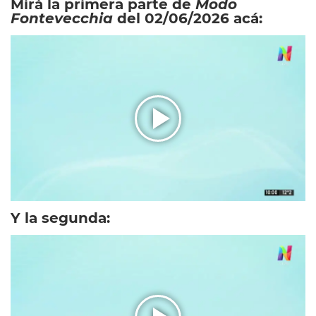
Mirá la primera parte de
Modo
Fontevecchia
del 02/06/2026 acá:
Y la segunda: