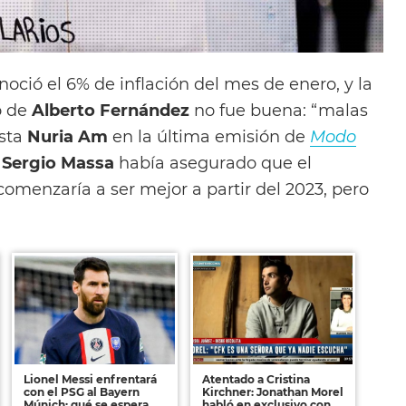
oció el 6% de inflación del mes de enero, y la
o de
Alberto Fernández
no fue buena: “malas
ista
Nuria Am
en la última emisión de
Modo
e
Sergio Massa
había asegurado que el
omenzaría a ser mejor a partir del 2023, pero
Lionel Messi enfrentará
Atentado a Cristina
con el PSG al Bayern
Kirchner: Jonathan Morel
Múnich: qué se espera
habló en exclusivo con