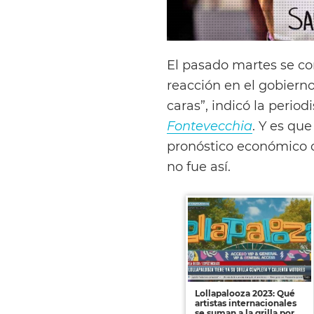
El pasado martes se con
reacción en el gobiern
caras”, indicó la period
Fontevecchia
. Y es qu
pronóstico económico c
no fue así.
Lollapalooza 2023: Qué
artistas internacionales
se suman a la grilla por