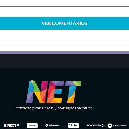
VER
COMENTARIOS
contacto@canalnet.tv
/
prensa@canalnet.tv