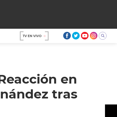
TV EN VIVO
AR
 Reacción en
rnández tras
OS
A