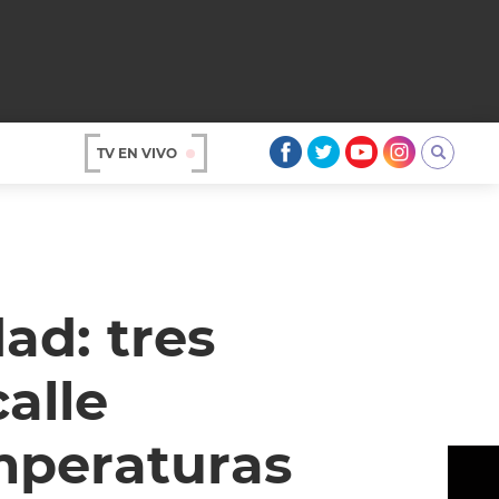
TV EN VIVO
AR
ad: tres
alle
mperaturas
OS
A