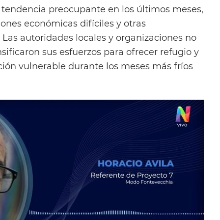
a tendencia preocupante en los últimos meses,
ones económicas difíciles y otras
 Las autoridades locales y organizaciones no
ificaron sus esfuerzos para ofrecer refugio y
ación vulnerable durante los meses más fríos