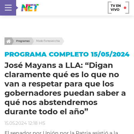
TV EN
VIVO
Programas
Modo Fontevecchia
PROGRAMA COMPLETO 15/05/2024
José Mayans a LLA: “Digan
claramente qué es lo que no
van a respetar para que los
gobernadores puedan saber a
qué nos abstendremos
durante todo el año”
15.05.2024 12:18 HS
El senador por Unión por la Patria asistió a la