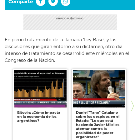
Comparte
En pleno tratamiento de la llamada ‘Ley Base’, y las
discusiones que giran entorno a su dictamen, otro día
intenso de tratamiento se desarrolló este miércoles en el
Congreso de la Nación.
Bitcoin: ¿Cómo impacta
Daniel "Tano" Catalano
Da
en la economía de los
sobre los despidos en el
li
argentinos?
Estado: "Lo que está
mo
haciendo Javier Milei es
re
atentar contra la
go
posibilidad de poder
organizarse"