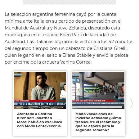
La selección argentina femenina cayó por la cuenta
mínima ante Italia en su partido de presentación en el
Mundial de Australia y Nueva Zelanda, disputado esta
madrugada en el estadio Eden Park de la ciudad de
Auckland. Las italianas lograron la victoria a los 42 minutos
del segundo tiempo con un cabezazo de Cristiana Girelli,
quien le ganó en el salto a Eliana Stábile y envió la pelota
por encima de la arquera Vanina Correa.
Atentado a Cristina
Modo vacaciones de
Ar
Kirchner: Jonathan
invierno activado: ¿Cómo
Int
Morel habló en exclusivo
transcurre el recambio y
po
con Modo Fontevecchia
qué se espera para la
pr
segunda semana?
es