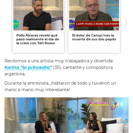
Pollo Álvarez reveló qué
El dolor de Campi tras la
Ma
pasó realmente el día de
muerte de sus dos papás
re
la crisis con Tefi Russo
so
Pa
Recibimos a una artista muy trabajadora y divertida:
Karina “la princesita”
(35), cantante y compositora
argentina.
Durante la entrevista, ¡hablaron de todo y tuvieron un
mano a mano muy interesante!