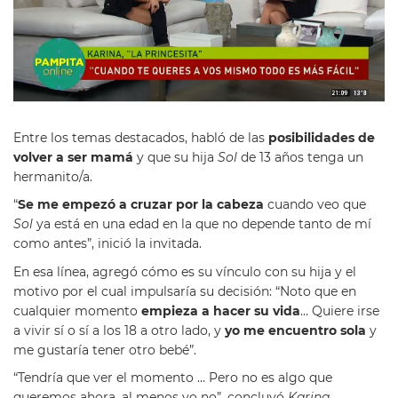
Entre los temas destacados, habló de las
posibilidades de
volver a ser mamá
y que su hija
Sol
de 13 años tenga un
hermanito/a.
“
Se me empezó a cruzar por la cabeza
cuando veo que
Sol
ya está en una edad en la que no depende tanto de mí
como antes”, inició la invitada.
En esa línea, agregó cómo es su vínculo con su hija y el
motivo por el cual impulsaría su decisión: “Noto que en
cualquier momento
empieza a hacer su vida
… Quiere irse
a vivir sí o sí a los 18 a otro lado, y
yo me encuentro sola
y
me gustaría tener otro bebé”.
“Tendría que ver el momento … Pero no es algo que
queremos ahora, al menos yo no”, concluyó
Karina
.