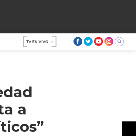
TV EN VIVO
AR
iedad
ta a
ticos”
OS
A