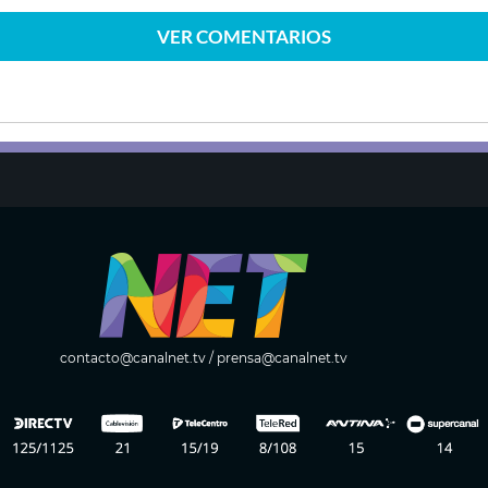
VER
COMENTARIOS
contacto@canalnet.tv
/
prensa@canalnet.tv