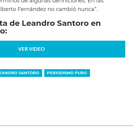
rminos de algunas definiciones. En las
Alberto Fernández no cambió nunca”.
sta de Leandro Santoro en
o:
VER VIDEO
EANDRO SANTORO
PERIODISMO PURO