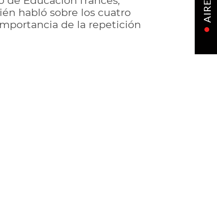
rio de Educación francés,
AIRE
ién habló sobre los cuatro
importancia de la repetición