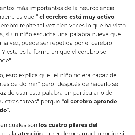
entos más importantes de la neurociencia”
haene es que “
el cerebro está muy activo
 cerebro repite tal vez cien veces lo que ha visto
es, si un niño escucha una palabra nueva que
na vez, puede ser repetida por el cerebro
. Y esta es la forma en que el cerebro se
nde”.
o, esto explica que “el niño no era capaz de
ntes de dormir” pero “después de hacerlo se
 de usar esta palabra en particular o de
u otras tareas” porque “
el cerebro aprende
ndo
”.
én cuáles son
los cuatro pilares del
ro es
la atención
, aprendemos mucho mejor si