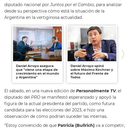
diputado nacional por
Juntos por el Cambio
, para analizar
desde su perspectiva cómo está la situación de la
Argentina en la vertiginosa actualidad.
Daniel Arroyo asegura
Daniel Arroyo opinó
Da
que "viene una etapa de
sobre Máximo Kirchner y
en
crecimiento en el mundo
el futuro del Frente de
pol
y Argentina"
Todos
El sábado, en una nueva edición de
Personalmente TV
, el
diputado del
PRO
se manifestó esperanzado y apoyó la
figura de la actual presidenta del partido, como futura
candidata para las elecciones del 2023, e hizo una
observación de cómo podrían suceder las internas.
“Estoy convencido de que
Patricia (Bullrich)
va a competir,