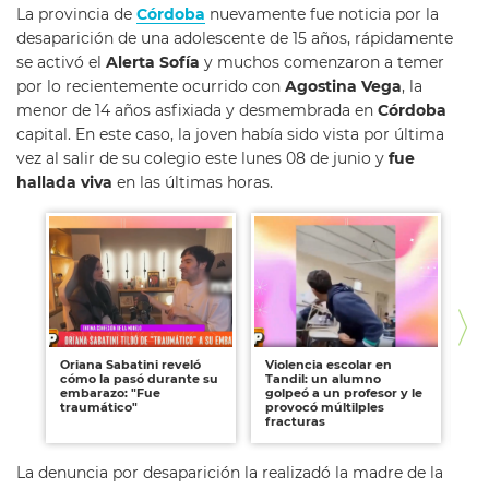
La provincia de
Córdoba
nuevamente fue noticia por la
desaparición de una adolescente de 15 años, rápidamente
se activó el
Alerta Sofía
y muchos comenzaron a temer
por lo recientemente ocurrido con
Agostina
Vega
, la
menor de 14 años asfixiada y desmembrada en
Córdoba
capital. En este caso, la joven había sido vista por última
vez al salir de su colegio este lunes 08 de junio y
fue
hallada viva
en las últimas horas.
Oriana Sabatini reveló
Violencia escolar en
Ag
cómo la pasó durante su
Tandil: un alumno
co
embarazo: "Fue
golpeó a un profesor y le
adi
traumático"
provocó múltilples
de
fracturas
La denuncia por desaparición la realizadó la madre de la