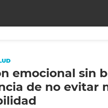
+CARAS
CINE NET
HAIR RECOVERY
TODOS PODEMOS VIAJ
LUD
LOS CIELOS
GOSSIP
PARES DE COMEDIA
n emocional sin ba
X ARGENTINA
ENTROMETIDOS EN LA TELE
FIESTAS ARGENTINAS
cia de no evitar 
TV
ENTRE NOS
BELLEZA FASHION
OCIOS
MODO FONTEVECCHIA
FULL FACE TV
ilidad
RA UN CAMBIO
PERIODISMO PURO
DESAFÍO 10 AÑOS MEN
REPERFILAR
AGENDA CORPORATIV