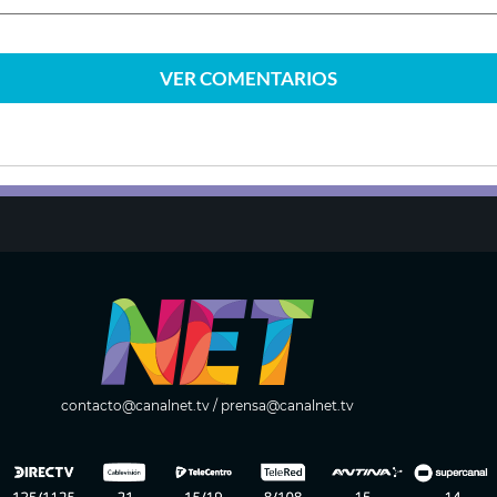
VER
COMENTARIOS
contacto@canalnet.tv
/
prensa@canalnet.tv