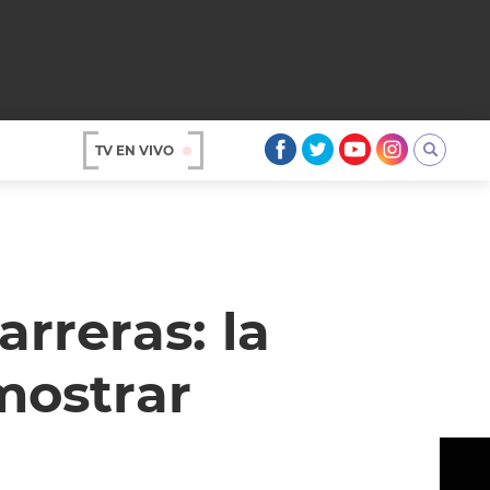
TV EN VIVO
AR
rreras: la
mostrar
OS
A