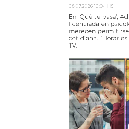
08.07.2026 19:04 HS
En 'Qué te pasa', A
licenciada en psicol
merecen permitirse 
cotidiana. "Llorar e
TV.