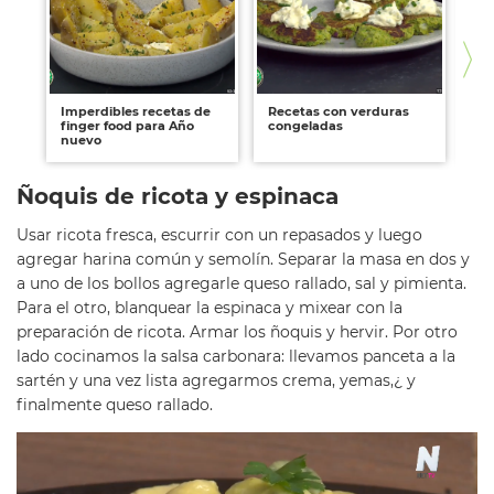
Imperdibles recetas de
Recetas con verduras
Co
finger food para Año
congeladas
nu
nuevo
fác
Ñoquis de ricota y espinaca
Usar ricota fresca, escurrir con un repasados y luego
agregar harina común y semolín. Separar la masa en dos y
a uno de los bollos agregarle queso rallado, sal y pimienta.
Para el otro, blanquear la espinaca y mixear con la
preparación de ricota. Armar los ñoquis y hervir. Por otro
lado cocinamos la salsa carbonara: llevamos panceta a la
sartén y una vez lista agregarmos crema, yemas,¿ y
finalmente queso rallado.