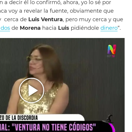
 a decir él lo confirmó, ahora, yo lo sé por
a voy a revelar la fuente, obviamente que
y cerca de
Luis Ventura
, pero muy cerca y que
ados
de
Morena
hacia
Luis
pidiéndole
dinero
“.