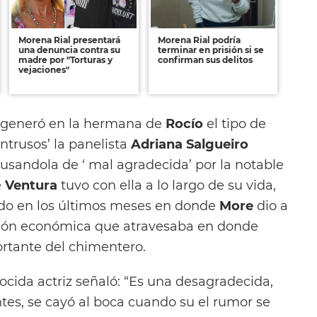
Morena Rial presentará
Morena Rial podría
una denuncia contra su
terminar en prisión si se
madre por "Torturas y
confirman sus delitos
vejaciones"
e generó en la hermana de
Rocío
el tipo de
Intrusos’ la panelista
Adriana Salgueiro
usandola de ‘ mal agradecida’ por la notable
e
Ventura
tuvo con ella a lo largo de su vida,
rido en los últimos meses en donde
More
dio a
uación económica que atravesaba en donde
rtante del chimentero.
ocida actriz señaló: “Es una desagradecida,
tes, se cayó al boca cuando su el rumor se