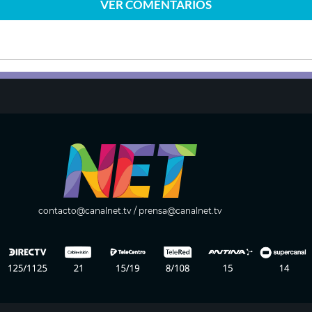
VER
COMENTARIOS
contacto@canalnet.tv
/
prensa@canalnet.tv