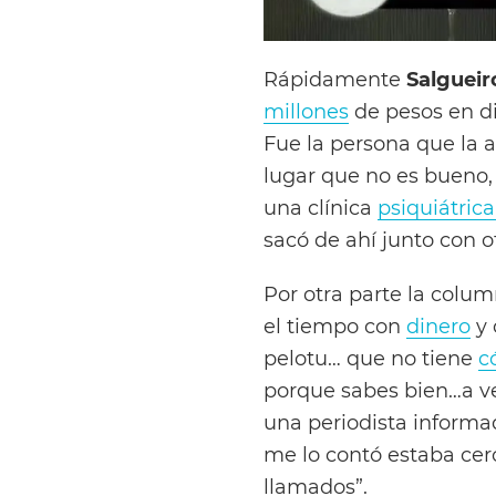
Rápidamente
Salgueir
millones
de pesos en di
Fue la persona que la
lugar que no es bueno,
una clínica
psiquiátric
sacó de ahí junto con ot
Por otra parte la colum
el tiempo con
dinero
y 
pelotu… que no tiene
c
porque sabes bien…a ver
una periodista informa
me lo contó estaba ce
llamados”.