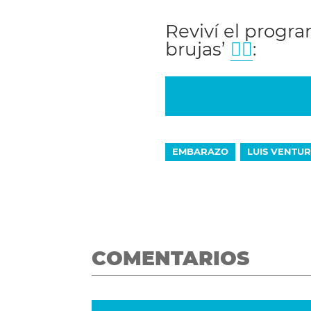
Reviví el progr
brujas’
🧙‍♀️
:
EMBARAZO
LUIS VENTU
COMENTARIOS