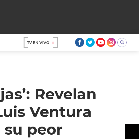
TV EN VIVO
AR
jas’: Revelan
 Luis Ventura
 su peor
OS
A