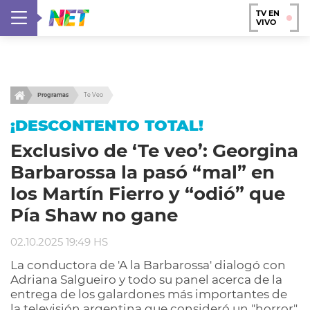
TV EN
VIVO
Programas
Te Veo
¡DESCONTENTO TOTAL!
Exclusivo de ‘Te veo’: Georgina
Barbarossa la pasó “mal” en
los Martín Fierro y “odió” que
Pía Shaw no gane
02.10.2025 19:49 HS
La conductora de 'A la Barbarossa' dialogó con
Adriana Salgueiro y todo su panel acerca de la
entrega de los galardones más importantes de
la televisión argentina que consideró un "horror".