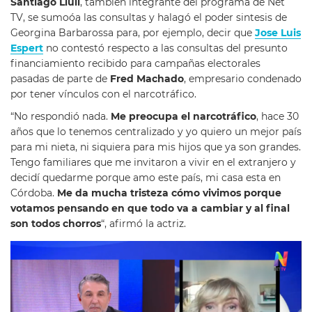
Santiago Llull
, también integrante del programa de Net
TV, se sumoóa las consultas y halagó el poder sintesis de
Georgina Barbarossa para, por ejemplo, decir que
Jose Luis
Espert
no contestó respecto a las consultas del presunto
financiamiento recibido para campañas electorales
pasadas de parte de
Fred Machado
, empresario condenado
por tener vínculos con el narcotráfico.
“No respondió nada.
Me preocupa el narcotráfico
, hace 30
años que lo tenemos centralizado y yo quiero un mejor país
para mi nieta, ni siquiera para mis hijos que ya son grandes.
Tengo familiares que me invitaron a vivir en el extranjero y
decidí quedarme porque amo este país, mi casa esta en
Córdoba.
Me da mucha tristeza cómo vivimos porque
votamos pensando en que todo va a cambiar y al final
son todos chorros
“, afirmó la actriz.