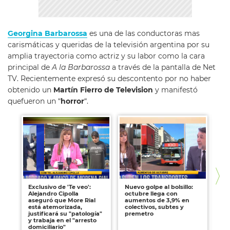
Georgina Barbarossa
es una de las conductoras mas
carismáticas y queridas de la televisión argentina por su
amplia trayectoria como actriz y su labor como la cara
principal de
A la Barbarossa
a través de la pantalla de Net
TV. Recientemente expresó su descontento por no haber
obtenido un
Martín Fierro de Television
y manifestó
quefueron un “
horror
“.
Exclusivo de 'Te veo':
Nuevo golpe al bolsillo:
Ro
Alejandro Cipolla
octubre llega con
St
aseguró que More Rial
aumentos de 3,9% en
es
está atemorizada,
colectivos, subtes y
dó
justificará su "patología"
premetro
co
y trabaja en el "arresto
in
domiciliario"