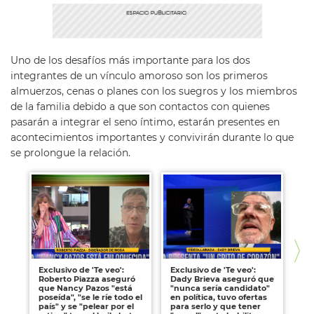
Uno de los desafíos más importante para los dos
integrantes de un vínculo amoroso son los primeros
almuerzos, cenas o planes con los suegros y los miembros
de la familia debido a que son contactos con quienes
pasarán a integrar el seno íntimo, estarán presentes en
acontecimientos importantes y convivirán durante lo que
se prolongue la relación.
Exclusivo de 'Te veo':
Exclusivo de 'Te veo':
Exc
Roberto Piazza aseguró
Dady Brieva aseguró que
le
que Nancy Pazos "está
"nunca sería candidato"
as
poseída", "se le ríe todo el
en política, tuvo ofertas
"a
país" y se "pelear por el
para serlo y que tener
el 