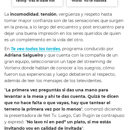
rating" tras el baile hot
"moral" no te habilita
se
La
incomodidad
,
tensión
, vergüenza y respeto hasta
tomar mayor confianza son de las sensaciones que surgen
en la previa, a lo largo del encuentro y post encuentro para
dejar una buena impresión en los seres queridos de quien
es un complemento en la vida del otro.
En
Te veo todas las tardes
, programa conducido por
Adriana Salgueiro
y que cuenta con la compañía de un
gran equipo, seleccionaron un tape del streaming de
Vorterix donde hablan de conocer a los suegros, cómo
fueron sus experiencias y luego debatieron al respecto,
además de leer los mensajes de los televidentes.
“
La primera vez preguntás si das una mano para
levantar a la mesa y ahí te das cuenta. Quizá te dicen
que no hace falta o que vayas, hay que tantear el
terreno la primera vez por lo menos
“, comenzó diciendo
la presentadora de Net Tv. Luego, Cati Pugin se contrapuso
y expresó: “
No lavo ni en ped* un plato, si me estás
invitando voy en calidad de invitada
“.