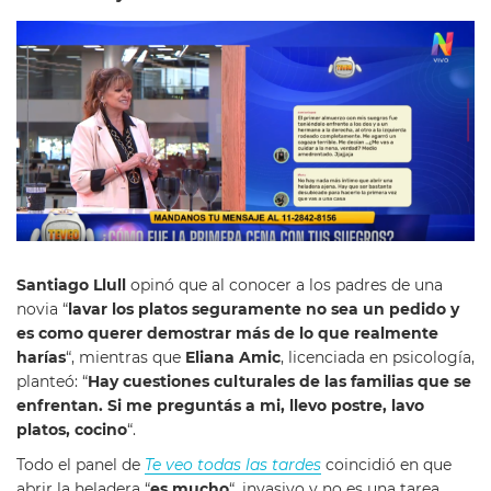
Santiago Llull
opinó que al conocer a los padres de una
novia “
lavar los platos seguramente no sea un pedido y
es como querer demostrar más de lo que realmente
harías
“, mientras que
Eliana Amic
, licenciada en psicología,
planteó: “
Hay cuestiones culturales de las familias que se
enfrentan. Si me preguntás a mi, llevo postre, lavo
platos, cocino
“.
Todo el panel de
Te veo todas las tardes
coincidió en que
abrir la heladera “
es mucho
“, invasivo y no es una tarea