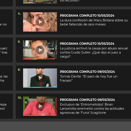
los lectores?
4.
PROGRAMA COMPLETO 10/05/2024
La dura confesión de Maru Botana sobre su
ue no
bebé fallecido de seis meses
6.
PROGRAMA COMPLETO 10/05/2024
Suarc
La justicia archivó la causa por abuso sexual
 tras
contra Guido Suller: ¿Qué dijo el juez a
cargo?
8.
PROGRAMA COMPLETO 09/05/2024
: las
Tomás Dente: “El paro de hoy fue un
cha
fracaso”
10.
PROGRAMA COMPLETO 09/05/2024
 Pepa
Exclusivo de ‘Entrometidos’: Brian
ano’
Lanzelotta arremetió contra las actitudes
agresivas de ‘Furia’ Scaglione