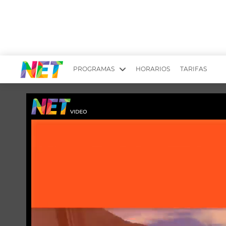
PROGRAMAS
HORARIOS
TARIFAS
MESA PICANTE
BIRI BIRI
YUYITO A LA TARDE
DR. BEAUTY
EMPRENDI2
EL SEÑOR DE 
LONGOBARDI
ARGENTINOS 
QUÉ TE PASA
ESTÉTICA 360 
EL OLIVO BLANCO
CARAS Y NEG
TU LUGAR IDEAL
SCOUTING PA
CHICHE EN VIVO
INTELEXIS TV