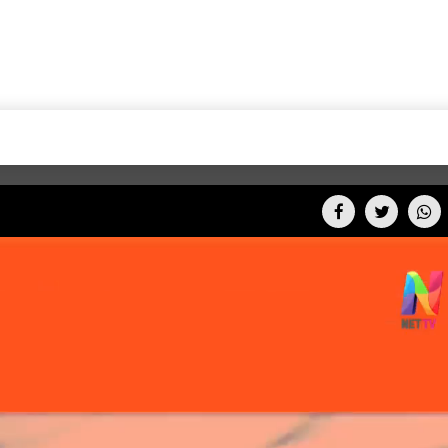
+CARAS
CINE NET
HAIR RECOVERY
TODOS PODEMOS VIAJ
LOS CIELOS
GOSSIP
PARES DE COMEDIA
X ARGENTINA
ENTROMETIDOS EN LA TELE
FIESTAS ARGENTINAS
TV
ENTRE NOS
BELLEZA FASHION
OCIOS
MODO FONTEVECCHIA
FULL FACE TV
RA UN CAMBIO
PERIODISMO PURO
DESAFÍO 10 AÑOS MEN
REPERFILAR
AGENDA CORPORATIV