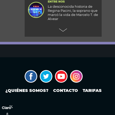
ENTRE NOS
La desconocida historia de
Regina Pacini, la soprano que
marcó la vida de Marcelo T. de
Alvear
+CARAS
Gala 33 Aniversario de Caras:
todos los detalles de la mega
fiesta en el Palacio
Reconquista
TODOS PODEMOS VIAJAR
Aventura en el fin del mundo:
qué se puede hacer en Husky
Park, el centro invernal de
Ushuaia
MODO FONTEVECCHIA
Ley de Tierras: la historia
¿QUIÉNES SOMOS?
CONTACTO
TARIFAS
detrás de una discusión que
vuelve a poner en el centro la
propiedad extranjera y la
soberanía
PERIODISMO PURO