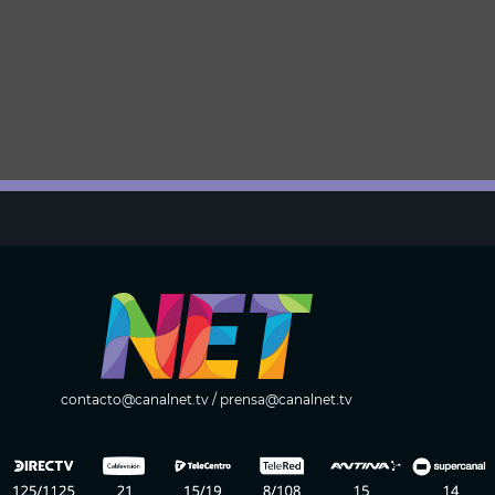
contacto@canalnet.tv
/
prensa@canalnet.tv