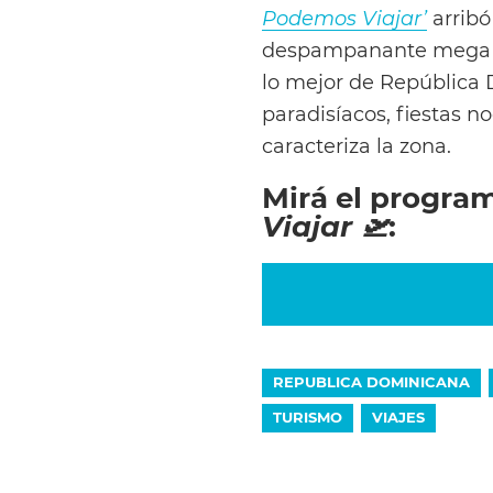
Podemos Viajar’
arribó
despampanante mega ho
lo mejor de República 
paradisíacos, fiestas n
caracteriza la zona.
Mirá el progra
Viajar 🛫
:
REPUBLICA DOMINICANA
TURISMO
VIAJES