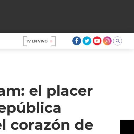
TV EN VIVO
AR
m: el placer
República
l corazón de
OS
A