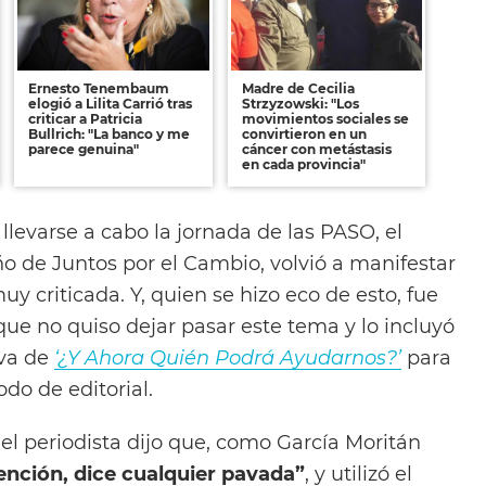
Ernesto Tenembaum
Madre de Cecilia
elogió a Lilita Carrió tras
Strzyzowski: "Los
criticar a Patricia
movimientos sociales se
Bullrich: "La banco y me
convirtieron en un
parece genuina"
cáncer con metástasis
en cada provincia"
llevarse a cabo la jornada de las PASO, el
ño de Juntos por el Cambio, volvió a manifestar
y criticada. Y, quien se hizo eco de esto, fue
que no quiso dejar pasar este tema y lo incluyó
iva de
‘¿Y Ahora Quién Podrá Ayudarnos?’
para
odo de editorial.
l periodista dijo que, como García Moritán
tención, dice cualquier pavada”
, y utilizó el