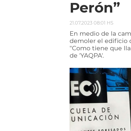
Perón”
21.07.2023 08:01 HS
En medio de la camp
demoler el edificio 
"Como tiene que lla
de 'YAQPA'.