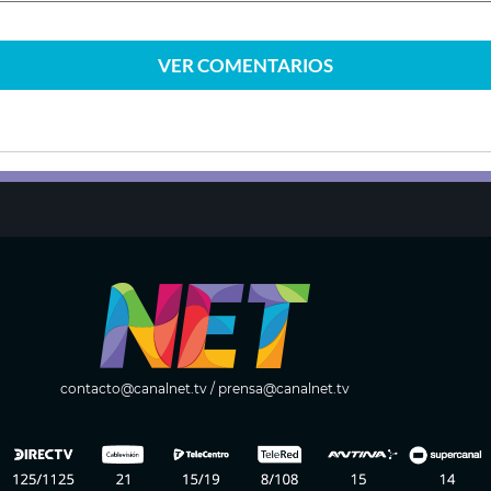
VER
COMENTARIOS
contacto@canalnet.tv
/
prensa@canalnet.tv