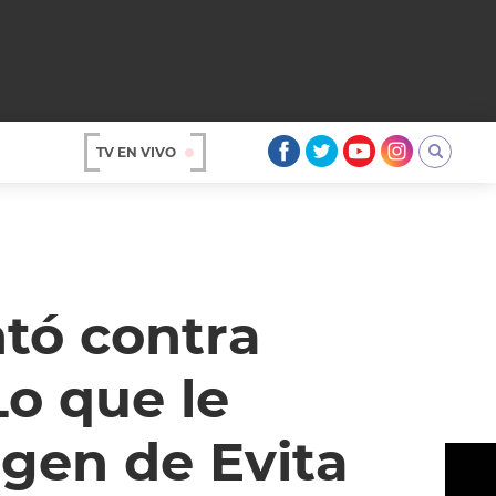
TV EN VIVO
AR
tó contra
Lo que le
gen de Evita
OS
A