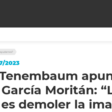
+CARAS
CINE NET
 ayudarnos?
HAIR RECOVERY
TODOS PODEMOS VIAJ
7/2023
LOS CIELOS
GOSSIP
PARES DE COMEDIA
 Tenembaum apun
X ARGENTINA
ENTROMETIDOS EN LA TELE
FIESTAS ARGENTINAS
García Moritán: “
TV
ENTRE NOS
BELLEZA FASHION
OCIOS
MODO FONTEVECCHIA
FULL FACE TV
 es demoler la ima
RA UN CAMBIO
PERIODISMO PURO
DESAFÍO 10 AÑOS MEN
REPERFILAR
AGENDA CORPORATIV