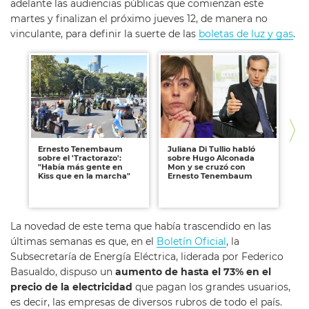
adelante las audiencias públicas que comienzan este
martes y finalizan el próximo jueves 12, de manera no
vinculante, para definir la suerte de las
boletas de luz y gas
.
Ernesto Tenembaum
Juliana Di Tullio habló
Die
sobre el 'Tractorazo':
sobre Hugo Alconada
Te
"Había más gente en
Mon y se cruzó con
pr
Kiss que en la marcha"
Ernesto Tenembaum
in
"¿
un
La novedad de este tema que había trascendido en las
últimas semanas es que, en el
Boletín Oficial
, la
Subsecretaría de Energía Eléctrica, liderada por Federico
Basualdo, dispuso un
aumento de hasta el 73% en el
precio de la electricidad
que pagan los grandes usuarios,
es decir, las empresas de diversos rubros de todo el país.