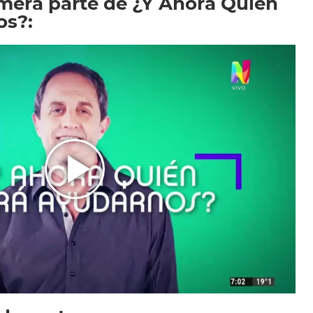
imera parte de ¿Y Ahora Quién
os?: