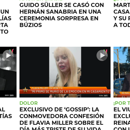
GUIDO SÜLLER SE CASÓ CON
MART
 UN
HERNÁN SANABRIA EN UNA
CASA
LÍAS
CEREMONIA SORPRESA EN
Y SU
RTA
BÚZIOS
A TO
NTO
DOLOR
¡POR 
AL
EXCLUSIVO DE ‘GOSSIP’: LA
EL V
TÍAS
CONMOVEDORA CONFESIÓN
EXCL
DE FLAVIA MILLER SOBRE EL
REIN
DÍA MÁS TRISTE DE SU VIDA
CON 