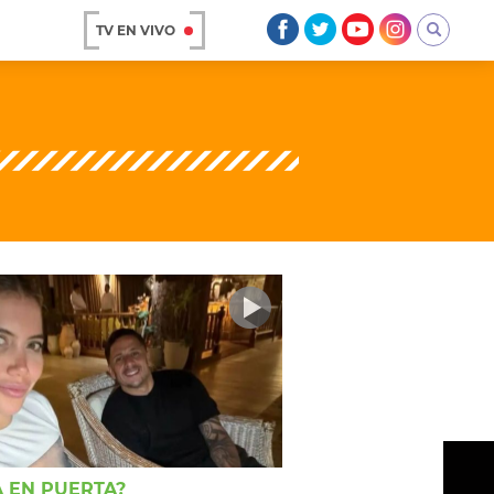
TV EN VIVO
AR
OS
A
 EN PUERTA?