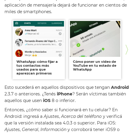
aplicación de mensajería dejará de funcionar en cientos de
miles de smartphones.
WhatsApp: cómo fijar a
Cómo poner un video de
Ca
tus contactos más
YouTube en tu estado de
ni
usados para que
WhatsApp
pu
aparezcan primeros
mu
Esto sucederá en aquellos dispositivos que tengan
Android
2.3.7 o anteriores. ¿Tenés
iPhone
? Serán víctimas también
aquellos que usen
iOS
8 o inferior.
Entonces, ¿cómo saber si funcionará en tu celular? En
Android: ingresá a
Ajustes
,
Acerca del teléfono
y verificá
que la versión instalada sea 4.0.3 o superior. Para iOS:
Ajustes
,
General
,
Información
y corroborá tener iOS9 o