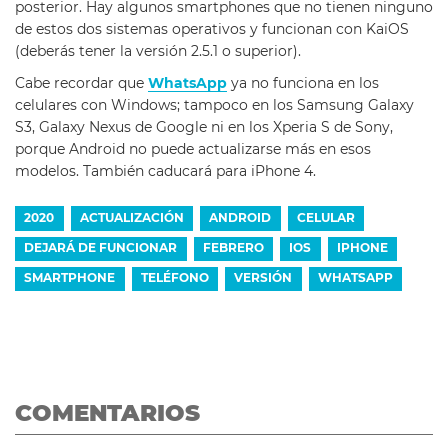
posterior. Hay algunos smartphones que no tienen ninguno
de estos dos sistemas operativos y funcionan con KaiOS
(deberás tener la versión 2.5.1 o superior).
Cabe recordar que
WhatsApp
ya no funciona en los
celulares con Windows; tampoco en los Samsung Galaxy
S3, Galaxy Nexus de Google ni en los Xperia S de Sony,
porque Android no puede actualizarse más en esos
modelos. También caducará para iPhone 4.
2020
ACTUALIZACIÓN
ANDROID
CELULAR
DEJARÁ DE FUNCIONAR
FEBRERO
IOS
IPHONE
SMARTPHONE
TELÉFONO
VERSIÓN
WHATSAPP
COMENTARIOS