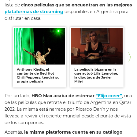
lista de
cinco películas que se encuentran en las mejores
plataformas de streaming
disponibles en Argentina para
disfrutar en casa.
Anthony Kiedis, el
La película bizarra en la
Est
cantante de Red Hot
que actuó Lilia Lemoine,
nu
Chili Peppers, tendrá su
la diputada de Javier
Mi
propia película
Milei
clá
Por un lado,
HBO Max acaba de estrenar
“Elijo creer”
, una
de las películas que retrata el triunfo de Argentina en Qatar
2022. La misma está narrada por Ricardo Darín y nos
llevaba a revivir el reciente mundial desde el punto de vista
de los campeones.
Además,
la misma plataforma cuenta en su catálogo