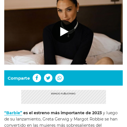
Comparte
“Barbie”
es el estreno más importante de 2023
y luego
de su lanzamiento, Greta Gerwig y Margot Robbie se han
convertido en las mujeres más sobresalientes del