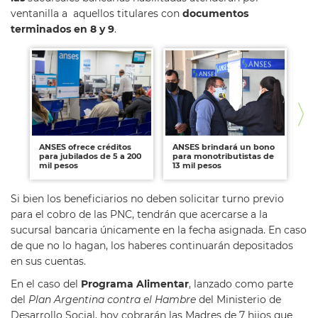
ventanilla a aquellos titulares con
documentos
terminados en 8 y 9
.
ANSES ofrece créditos
ANSES brindará un bono
An
para jubilados de 5 a 200
para monotributistas de
a 
mil pesos
13 mil pesos
ap
Si bien los beneficiarios no deben solicitar turno previo
para el cobro de las PNC, tendrán que acercarse a la
sucursal bancaria únicamente en la fecha asignada. En caso
de que no lo hagan, los haberes continuarán depositados
en sus cuentas.
En el caso del
Programa Alimentar
, lanzado como parte
del
Plan Argentina contra el Hambre
del Ministerio de
Desarrollo Social, hoy cobrarán las Madres de 7 hijos que