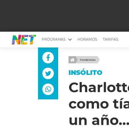
PROGRAMAS
HORARIOS
TARIFAS
MESA PICANTE
BIRI BIRI
Tendencias
YUYITO A LA TARDE
DR. BEAUTY
INSÓLITO
EMPRENDI2
EL SEÑOR DE 
Charlott
LONGOBARDI
ARGENTINOS 
como tí
QUÉ TE PASA
ESTÉTICA 360 
EL OLIVO BLANCO
CARAS Y NEG
un año…
TU LUGAR IDEAL
SCOUTING PA
CHICHE EN VIVO
INTELEXIS TV