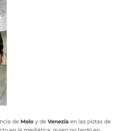
encia de
Melo
y de
Venezia
en las pistas de
cto en la mediática, quien no tardó en