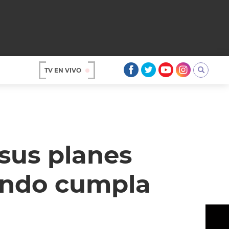
TV EN VIVO
AR
 sus planes
ando cumpla
OS
A