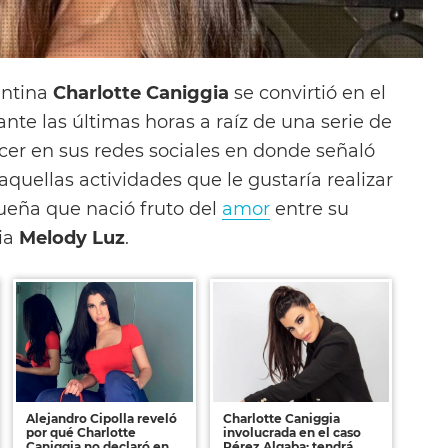
entina
Charlotte Caniggia
se convirtió en el
nte las últimas horas a raíz de una serie de
cer en sus redes sociales en donde señaló
quellas actividades que le gustaría realizar
queña que nació fruto del
amor
entre su
ia
Melody Luz
.
Alejandro Cipolla reveló
Charlotte Caniggia
por qué Charlotte
involucrada en el caso
Caniggia no declaró en
Pérez Algaba: tendrá