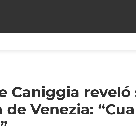
+CARAS
CINE NET
HAIR RECOVERY
TODOS PODEMOS VIAJ
LOS CIELOS
GOSSIP
PARES DE COMEDIA
e Caniggia reveló
X ARGENTINA
ENTROMETIDOS EN LA TELE
FIESTAS ARGENTINAS
a de Venezia: “Cu
TV
ENTRE NOS
BELLEZA FASHION
OCIOS
MODO FONTEVECCHIA
FULL FACE TV
”
RA UN CAMBIO
PERIODISMO PURO
DESAFÍO 10 AÑOS MEN
REPERFILAR
AGENDA CORPORATIV