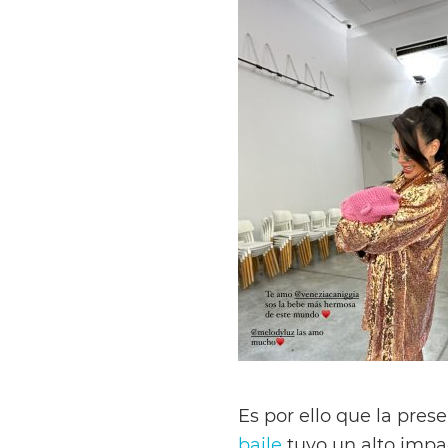
Es por ello que la pres
baile
tuvo un alto impa