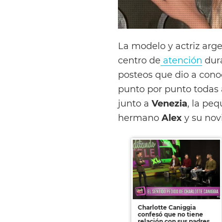
La modelo y actriz arg
centro de
atención
dura
posteos que dio a cono
punto por punto todas a
junto a
Venezia
, la pe
hermano
Alex
y su nov
Charlotte Caniggia
confesó que no tiene
relación con sus padres