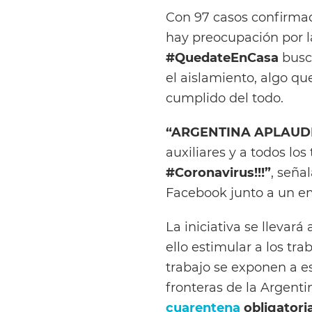
Con 97 casos confirmad
hay preocupación por l
#QuedateEnCasa
busca
el aislamiento, algo q
cumplido del todo.
“ARGENTINA APLAUD
auxiliares y a todos lo
#Coronavirus!!!”
, seña
Facebook junto a un em
La iniciativa se llevará
ello estimular a los tr
trabajo se exponen a e
fronteras de la Argenti
cuarentena
obligatoria