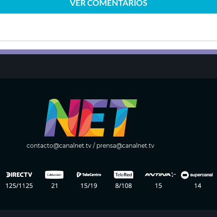
VER
COMENTARIOS
contacto@canalnet.tv
/
prensa@canalnet.tv