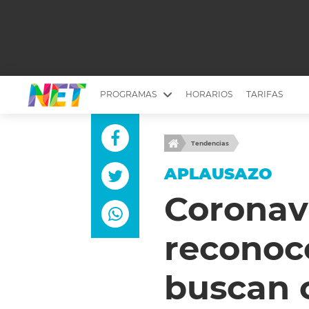
PROGRAMAS
HORARIOS
TARIFAS
MESA PICANTE
BIRI BIRI
Tendencias
YUYITO A LA TARDE
DR. BEAUTY
APLAUSAZO
EMPRENDI2
EL SEÑOR DE 
Coronav
LONGOBARDI
ARGENTINOS 
reconoce
QUÉ TE PASA
ESTÉTICA 360 
EL OLIVO BLANCO
CARAS Y NEG
buscan 
TU LUGAR IDEAL
SCOUTING PA
CHICHE EN VIVO
INTELEXIS TV