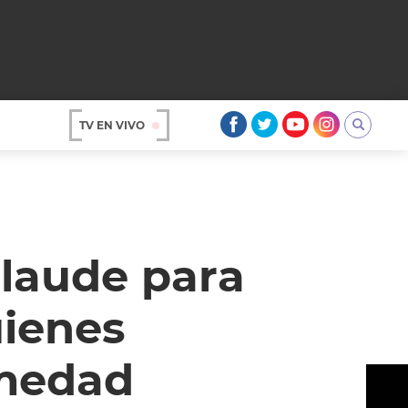
TV EN VIVO
AR
plaude para
uienes
rmedad
OS
A