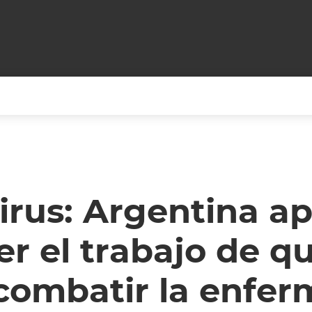
+CARAS
CINE NET
HAIR RECOVERY
TODOS PODEMOS VIAJ
LOS CIELOS
GOSSIP
PARES DE COMEDIA
irus: Argentina a
X ARGENTINA
ENTROMETIDOS EN LA TELE
FIESTAS ARGENTINAS
r el trabajo de q
TV
ENTRE NOS
BELLEZA FASHION
OCIOS
MODO FONTEVECCHIA
FULL FACE TV
combatir la enfe
RA UN CAMBIO
PERIODISMO PURO
DESAFÍO 10 AÑOS MEN
REPERFILAR
AGENDA CORPORATIV